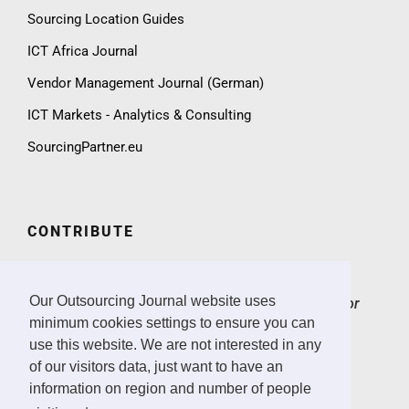
Sourcing Location Guides
ICT Africa Journal
Vendor Management Journal (German)
ICT Markets - Analytics & Consulting
SourcingPartner.eu
CONTRIBUTE
We invite practitioners and ICT sector experts to
contribute to the Outsourcing Journal with expert
Our Outsourcing Journal website uses
articles, case studies, market insights and ICT sector
news.
> Email
minimum cookies settings to ensure you can
use this website. We are not interested in any
CONTACT & IMPRINT
of our visitors data, just want to have an
information on region and number of people
Email