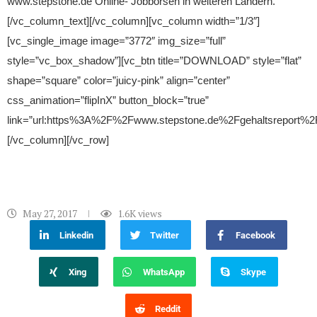
www.stepstone.de Online- Jobbörsen in weiteren Ländern.
[/vc_column_text][/vc_column][vc_column width=”1/3″]
[vc_single_image image=”3772″ img_size=”full”
style=”vc_box_shadow”][vc_btn title=”DOWNLOAD” style=”flat”
shape=”square” color=”juicy-pink” align=”center”
css_animation=”flipInX” button_block=”true”
link=”url:https%3A%2F%2Fwww.stepstone.de%2Fgehaltsreport%2Fpd
[/vc_column][/vc_row]
May 27, 2017
1.6K
views
Linkedin
Twitter
Facebook
Xing
WhatsApp
Skype
Reddit